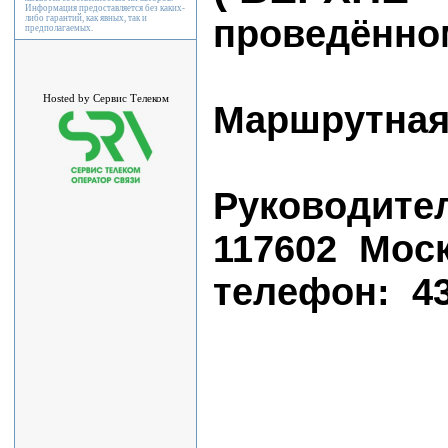
Информация предоставляется без каких-
либо гарантий, как явных, так и
проведённом
предполагаемых.
Hosted by Сервис Телеком
Маршрутная 
Руководите
117602 Москв
телефон: 430
1. В 