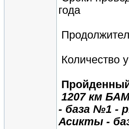
года
Продолжитель
Количество 
Пройденный
1207 км БАМа
- база №1 - 
Асикты - ба