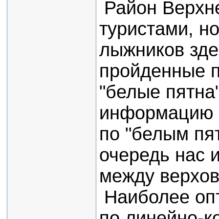
Район Верхн
туристами, н
лыжников зде
пройденные п
"белые пятна
информацию 
по "белым пя
очередь нас 
между верхов
Наиболее оп
по линейно-к