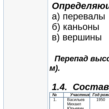
Определяющ
а) перевалы -
б) каньоны 
в) вершины -
Перепад высо
м).
1.4. Соста
№
Участник
Год рож
1.
Васильев
1950
Михаил
Юрьевич