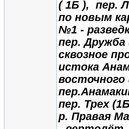
( 1Б ), пер.
по новым кар
№1 - разведк
пер. Дружба (
сквозное пр
истока Анам
восточного 
пер.Анамаки
пер. Трех (1Б
р. Правая Ма
- вертолёт -