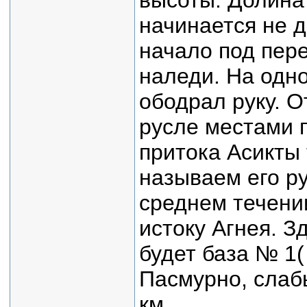
высоты. Долина
начинается не д
начало под пер
наледи. На одн
ободрал руку. О
русле местами 
притока Асикты
называем его ру
среднем течени
истоку Агнея. З
будет база № 1(
Пасмурно, слаб
км.