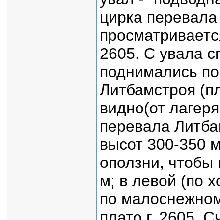
цирка перевала
просматриваетс
2605. С увала с
поднимались по 
Литбамстроя (пл
видно(от лагеря
перевала Литбам
высот 300-350 
оползни, чтобы 
м; в левой (по 
по малоснежном
плато г. 2605. 