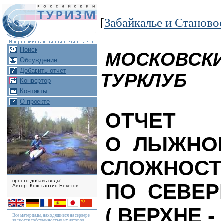
[
Забайкалье и Станово
Поиск
МОСКОВСК
Обсуждение
Добавить отчет
ТУРКЛУБ
Конвертор
Контакты
О проекте
ОТЧЕТ
О ЛЫЖНОМ
СЛОЖНОС
просто добавь воды!
ПО СЕВЕ
Автор: Константин Бекетов
( ВЕРХНЕ 
Все материалы, находящиеся на сервере
являются собственностью их авторов.