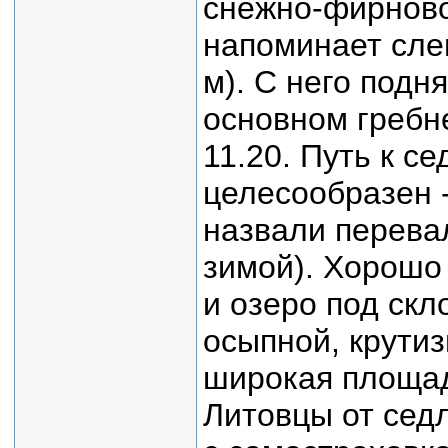
снежно-фирново
напоминает сле
м). С него под
основном гребне
11.20. Путь к с
целесообразен 
назвали перева
зимой). Хорошо
и озеро под ск
осыпной, крутиз
широкая площадк
Литовцы от седл