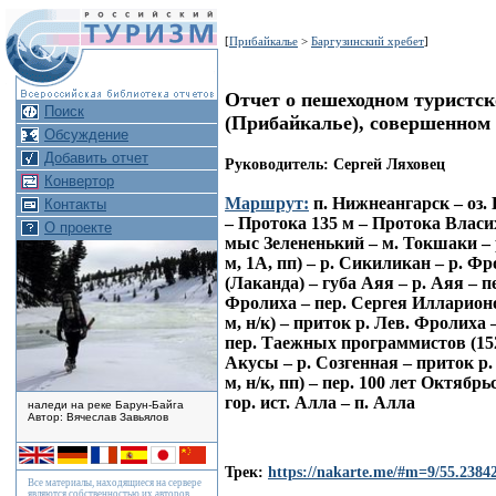
[
Прибайкалье
>
Баргузинский хребет
]
Отчет о пешеходном туристск
Поиск
(Прибайкалье), совершенном с
Обсуждение
Добавить отчет
Руководитель: Сергей Ляховец
Конвертор
Маршрут:
п. Нижнеангарск – оз. 
Контакты
– Протока 135 м – Протока Власих
О проекте
мыс Зелененький – м. Токшаки – р
м, 1А, пп) – р. Сикиликан – р. 
(Лаканда) – губа Аяя – р. Аяя – п
Фролиха – пер. Cергея Илларионо
м, н/к) – приток р. Лев. Фролиха –
пер. Таежных программистов (1522 
Акусы – р. Созгенная – приток р.
м, н/к, пп) – пер. 100 лет Октябр
гор. ист. Алла – п. Алла
наледи на реке Барун-Байга
Автор: Вячеслав Завьялов
Трек:
https://nakarte.me/#m=9/55.23
Все материалы, находящиеся на сервере
являются собственностью их авторов.