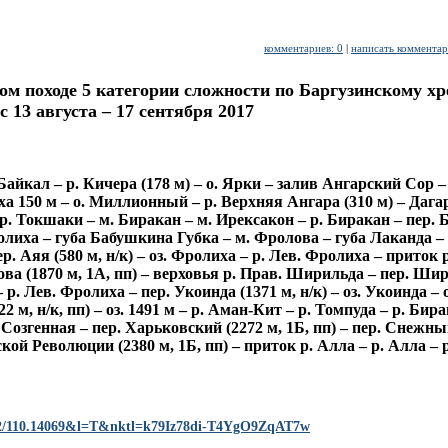
комментариев: 0
|
написать коммента
ом походе 5 категории сложности по Баргузинскому хр
 13 августа – 17 сентября 2017
Байкал – р. Кичера (178 м) – о. Ярки – залив Ангарский Сор 
а 150 м – о. Миллионный – р. Верхняя Ангара (310 м) – Дага
. Токшаки – м. Биракан – м. Ирексакон – р. Биракан – пер. 
Фролиха – губа Бабушкина Губка – м. Фролова – губа Лаканда 
ер. Аяя (580 м, н/к) – оз. Фролиха – р. Лев. Фролиха – приток р
ва (1870 м, 1А, пп) – верховья р. Прав. Ширильда – пер. Ши
 р. Лев. Фролиха – пер. Укоинда (1371 м, н/к) – оз. Укоинда – о
м, н/к, пп) – оз. 1491 м – р. Аман-Кит – р. Томпуда – р. Бира
 Созгенная – пер. Харьковский (2272 м, 1Б, пп) – пер. Снежны
ьской Революции (2380 м, 1Б, пп) – приток р. Алла – р. Алла –
842/110.14069&l=T&nktl=k79Iz78di-T4YgO9ZqAT7w