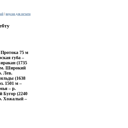
рий
|
версия для печати
ебту
– Протока 75 м
рская губа –
Биракан (1735
– м. Широкий
. Лев.
рильды (1638
з. 1501 м –
мья – р.
й Бугор (2240
 р. Хожалый –