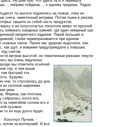
здесь. Нутром чую, что здесь путь к перевалу.
шь..., направо пойдешь..., к одному придешь. Ладно,
десят по высоте поднялись на лыжах, пока не
зык снега, наметенный ветрами. Потом лыжи в рюкзак,
оторых тащили за собой часть продуктов,
верху и на полусогнутых поползли вверх по крупной
сь избежать коварных камней, где один неверный шаг
причиной неприятного падения. Порой большая и,
дежной, глыба переворачивается при едином
и лыжных палок. Палки нас здорово выручали, они
с, как щуп, и вовремя предупреждали о ловушке,
 под снегом.
сти метров высотой, но тяжеленные рюкзаки тянули
лись мы очень медленно.
ходе мы отметили осыпной
нов гор, и чем выше
 тем быстрей эта
ость. Курумы
н они, то спускались до дна
и из склонов широкими
вая реки.
р. Морена, как плотина,
у собрались почти все,
о за перегибом склона его и
лой пуховке:
е то он еще долго будет
- Хохотнул Пучков. -
, потом за волокушей. И все