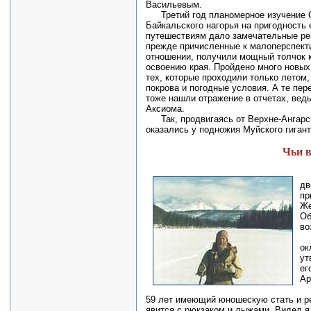
Васильевым.
Третий год планомерное изучение 
Байкальского нагорья на пригодность 
путешествиям дало замечательные ре
прежде причисленные к малоперспек
отношении, получили мощный толчок 
освоению края. Пройдено много новых
тех, которые проходили только летом,
покрова и погодные условия. А те пер
тоже нашли отражение в отчетах, ведь
Аксиома.
Так, продвигаясь от Верхне-Ангарск
оказались у подножия Муйского гигант
Чьи в
дв
пр
Же
Об
во
ок
ут
ег
Ар
59 лет имеющий юношескую стать и ре
явится с рюкзаком и лыжами. Видел я 