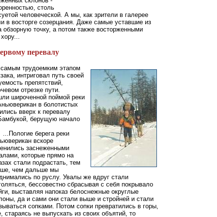
еженных склонов -
оренностью, столь
уетой человеческой. А мы, как зрители в галерее
и в восторге созерцания. Даже самые уставшие из
на обзорную точку, а потом также восторженными
хору...
ервому перевалу
 самым трудоемким этапом
зака, интриговал путь своей
уемость препятствий,
чевом отрезке пути.
ли широченной поймой реки
Аньюверикан в болотистых
ились вверх к перевалу
 Бамбукой, берущую начало
...Пологие берега реки
ьюверикан вскоре
енились заснеженными
алами, которые прямо на
азах стали подрастать, тем
ше, чем дальше мы
днимались по руслу. Увалы же вдруг стали
голяться, бессовестно сбрасывая с себя покрывало
йги, выставляя напоказ белоснежные округлые
лоны, да и сами они стали выше и стройней и стали
зываться сопками. Потом сопки превратились в горы,
 стараясь не выпускать из своих объятий, то