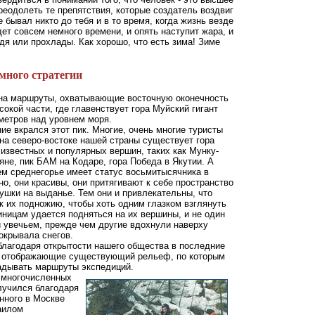
реодолеть те препятствия, которые создатель воздвиг
не бывал никто до тебя и в то время, когда жизнь везде
дет совсем немного времени, и опять наступит жара, и
дя или прохлады. Как хорошо, что есть зима! Зиме
много стратегии
а маршруты, охватывающие восточную оконечность
окой части, где главенствует гора Муйский гигант
метров над уровнем моря.
е вкрался этот пик. Многие, очень многие туристы
 на северо-востоке нашей страны существует гора
 известных и популярных вершин, таких как Мунку-
не, пик БАМ на Кодаре, гора Победа в Якутии. А
м среднегорье имеет статус восьмитысячника в
но, они красивы, они притягивают к себе пространство
ушки на выданье. Тем они и привлекательны, что
к их подножию, чтобы хоть одним глазком взглянуть
иницам удается подняться на их вершины, и не один
 увечьем, прежде чем другие вдохнули наверху
окрывала снегов.
благодаря открытости нашего общества в последние
ы, отображающие существующий рельеф, по которым
адывать маршруты экспедиций.
 многочисленных
случился благодаря
нного в Москве
аилом