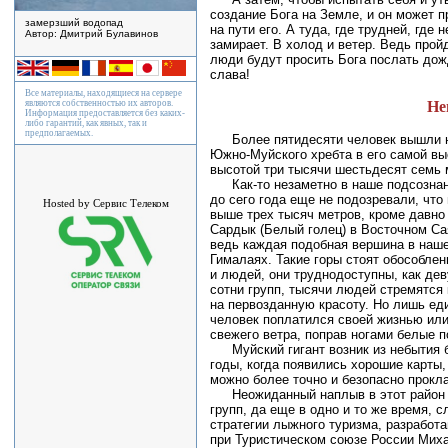
создание Бога на Земле, и он может п
замерзший водопад
на пути его. А туда, где трудней, где 
Автор: Дмитрий Булавинов
замирает. В холод и ветер. Ведь прой
люди будут просить Бога послать дож
слава!
Все материалы, находящиеся на сервере
являются собственностью их авторов.
Не
Информация предоставляется без каких-
либо гарантий, как явных, так и
предполагаемых.
Более пятидесяти человек вышли н
Южно-Муйского хребта в его самой выс
высотой три тысячи шестьдесят семь 
Как-то незаметно в наше подсознани
до сего года еще не подозревали, что
Hosted by Сервис Телеком
выше трех тысяч метров, кроме давно
Сардык (Белый голец) в Восточном Сая
ведь каждая подобная вершина в наше
Гималаях. Такие горы стоят обособлен
и людей, они труднодоступны, как дев
сотни групп, тысячи людей стремятся 
на первозданную красоту. Но лишь ед
человек поплатился своей жизнью или
свежего ветра, поправ ногами белые п
Муйский гигант возник из небытия 
годы, когда появились хорошие карт
можно более точно и безопасно прокл
Неожиданный наплыв в этот район
групп, да еще в одно и то же время, 
стратегии лыжного туризма, разработа
при Туристическом союзе России Мих