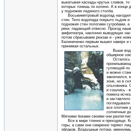
выкатывая каскады крутых сливов, то
которых тонешь по колено. А в конце
у подножия ледяного столба.
Восьмиметровый водопад находилс
стен. Тело водопада покрыто льдом и 
подножия стен пологими сугробами, а
реки, падающей отвесно. Проход наше
амфитеатра, наклонно выводящих нас 
потом сбрасываем рюкзак и - уже ножк
Калиниченко первым вышел наверх и о
принимая остальных.
Выше водоп
обширное озе
Осталось н
пронизывающе
гуляющей по 
и можно стан
закончился, 
зоне, но в с
ольховника. 
и сошлись - в
помеха исчез
и заставляло
поглядывали 
все плотнее 
солнечные дн
Мягкими боками своими они разлеглись
Все в мире тленно и преходяще. Ко
горы, а сами они смиренно теряют ли
облаков. Воздушные потоки, именуемы