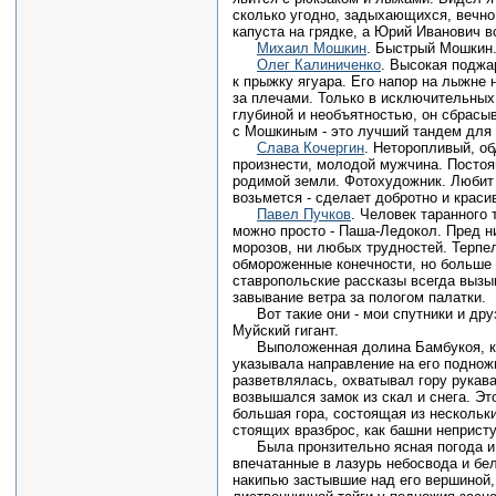
сколько угодно, задыхающихся, вечно
капуста на грядке, а Юрий Иванович в
Михаил Мошкин
. Быстрый Мошкин.
Олег Калиниченко
. Высокая поджа
к прыжку ягуара. Его напор на лыжне
за плечами. Только в исключительных
глубиной и необъятностью, он сбрасыв
с Мошкиным - это лучший тандем для
Слава Кочергин
. Неторопливый, о
произнести, молодой мужчина. Постоя
родимой земли. Фотохудожник. Любит п
возьмется - сделает добротно и краси
Павел Пучков
. Человек таранного
можно просто - Паша-Ледокол. Пред ни
морозов, ни любых трудностей. Терпел
обмороженные конечности, но больше 
ставропольские рассказы всегда вызы
завывание ветра за пологом палатки.
Вот такие они - мои спутники и дру
Муйский гигант.
Выположенная долина Бамбукоя, ка
указывала направление на его подножи
разветвлялась, охватывал гору рукава
возвышался замок из скал и снега. Эт
большая гора, состоящая из нескольк
стоящих вразброс, как башни непристу
Была пронзительно ясная погода и 
впечатанные в лазурь небосвода и бе
накипью застывшие над его вершиной,