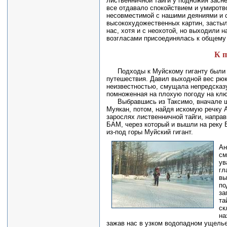
лиственничной тайги у подножия засн
все отдавало спокойствием и умиротв
несовместимой с нашими деяниями и с
высокохудожественных картин, застыл
нас, хотя и с неохотой, но выходили 
возгласами присоединялась к общему 
К п
Подходы к Муйскому гиганту были
путешествия. Давил выходной вес рюк
неизвестностью, смущала непредсказ
помноженная на плохую погоду на клю
Выбравшись из Таксимо, вначале ш
Муякан, потом, найдя искомую речку 
зарослях лиственничной тайги, направ
БАМ, через который и вышли на реку
из-под горы Муйский гигант.
Ан
см
ув
гл
вы
по
за
та
ск
на
зажав нас в узком водопадном ущелье,