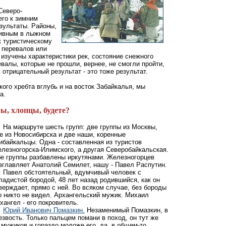
Северо-
его к зимним
зультаты. Районы,
тивным в лыжном
к туристическому
 перевалов или
 изучены характеристики рек, состояние снежного
евалы, которые не прошли, вернее, не смогли пройти,
 отрицательный результат - это тоже результат.
ого хребта вглубь и на восток Забайкалья, мы
а.
ы, хлопцы, будете?
На маршруте шесть групп: две группы из Москвы,
е из Новосибирска и две наши, коренные
ибайкальцы. Одна - составленная из туристов
лезногорска-Илимского, а другая Северобайкальская.
е группы разбавлены иркутянами. Железногорцев
зглавляет Анатолий Семилет, нашу - Павел Распутин.
Павел обстоятельный, вдумчивый человек с
ладистой бородой, 48 лет назад родившийся, как он
верждает, прямо с ней. Во всяком случае, без бороды
о никто не видел. Архангельский мужик. Михаил
хангел - его покровитель.
Юрий Иванович Помазкин.
Незаменимый Помазкин, в
звость. Только пальцем помани в поход, он тут же
мужиков и гораздо моложе его, да, в общем-то,