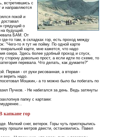
ь, встретившись с
т и направляются
рялся покой и
 доставал
он грядущий о
 на будущий.
ревала БАМ. От
где-то там, в складках гор, есть проход между
: "Чего-то я тут не пойму. По одной карте
генеральной карте, мне кажется, что надо
ия озера. Здесь более удобный проход и спуск,
 ту сторону довольно прост, а если идти по схеме, то
категория перевала. Что делать, как думаете?"
й. Первая - от руки рисованная, а вторая -
и верить надо.
 посетовал Мошкин,- а то можно было бы побегать по
азил Пучков. - Не набегался за день. Ведь затянуты
захлопнув папку с картами:
мудренее...
В капкане гор
е. Мелкий снег, ветерок. Горы чуть приоткрылись
озеру прошли метров двести, остановились. Павел