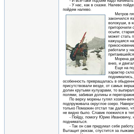
- И все-таки подъем надо начинать 
- У нас, как в сказке. Налево пойде
пойдем налево.
Метров пять
закончился я
волокуши, в к
приторочили с
осыпи, старая
может стать 
кажущаяся на
прикосновени
работали у на
притаившейся
Морена две
вниз, и двига
Еще на под
характер скло
поднимались,
особенность превращалась в обыденн
присутствовали везде, от самых верши
долин крутыми кулуарами, то выпирал
полями, забивая долины и перегоражи
По верху морены гулял хозяин-вете
подпруживала округлое озеро. Наверх
только Помазкин отстал так далеко, чт
не видно было. Славик поежился в теп
- Пойду, помогу Юрию Ивановичу, н
подниматься.
- Так он сам придумал себе работу. 
Вытащит рюкзак, спустится за лыжами