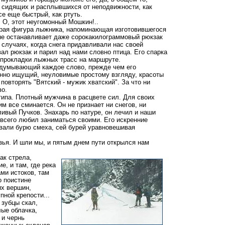
 сидящих и расплывшихся от неподвижности, как
се еще быстрый, как ртуть.
 О, этот неугомонный Мошкин!..
рая фигура лыжника, напоминающая изготовившегося
 не останавливает даже сорокакилограммовый рюкзак
 случаях, когда снега придавливали нас своей
ал рюкзак и парил над нами словно птица. Его спарка
 прокладки лыжных трасс на маршруте.
бдумывающий каждое слово, прежде чем его
нно ищущий, неуловимые простому взгляду, красоты
овторять "Вятский - мужик хватский". За что ни
во.
 типа. Плотный мужчина в расцвете сил. Для своих
м все сминается. Он не признает ни снегов, ни
ивый Пучков. Знахарь по натуре, он лечил и наши
всего любил заниматься своими. Его искренние
вали бурю смеха, сей бурей уравновешивая
зья. И шли мы, и пятым днем пути открылся нам
к стрела,
е, и там, где река
ми истоков, там
о поистине
их вершин,
пной крепости...
зубцы скал,
лые облачка,
 и чернь