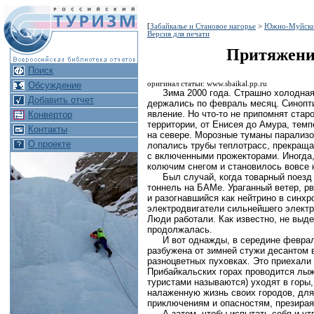
[
Забайкалье и Становое нагорье
>
Южно-Муйски
Версия для печати
Притяжени
Поиск
Обсуждение
оригинал статьи: www.sbaikal.pp.ru
Зима 2000 года. Страшно холодная 
Добавить отчет
держались по февраль месяц. Синопти
явление. Но что-то не припомнят ста
Конвертор
территории, от Енисея до Амура, темп
Контакты
на севере. Морозные туманы парализо
О проекте
лопались трубы теплотрасс, прекраща
с включенными прожекторами. Иногда, 
колючим снегом и становилось вовсе 
Был случай, когда товарный поезд 
тоннель на БАМе. Ураганный ветер, рв
и разогнавшийся как нейтрино в синх
электродвигатели сильнейшего электр
Люди работали. Как известно, не выд
продолжалась.
И вот однажды, в середине феврал
разбужена от зимней стужи десантом 
разноцветных пуховках. Это приехали 
Прибайкальских горах проводится лыж
туристами называются) уходят в горы
налаженную жизнь своих городов, для 
приключениям и опасностям, презирая
А затем, чтобы испытать себя и утв