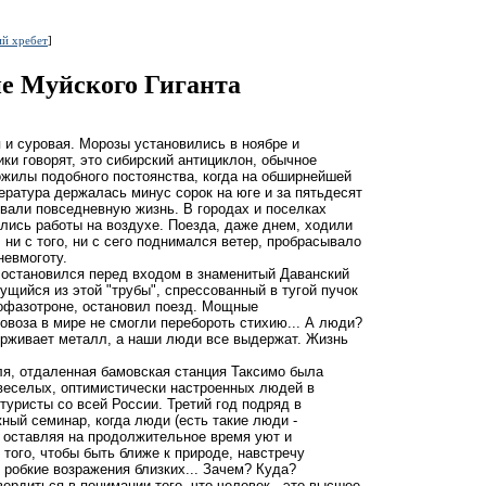
й хребет
]
е Муйского Гиганта
и суровая. Морозы установились в ноябре и
ки говорят, это сибирский антициклон, обычное
рожилы подобного постоянства, когда на обширнейшей
ература держалась минус сорок на юге и за пятьдесят
вали повседневную жизнь. В городах и поселках
лись работы на воздухе. Поезда, даже днем, ходили
ни с того, ни с сего поднимался ветер, пробрасывало
невмоготу.
остановился перед входом в знаменитый Даванский
ущийся из этой "трубы", спрессованный в тугой пучок
рофазотроне, остановил поезд. Мощные
овоза в мире не смогли перебороть стихию... А люди?
ерживает металл, а наши люди все выдержат. Жизнь
я, отдаленная бамовская станция Таксимо была
веселых, оптимистически настроенных людей в
туристы со всей России. Третий год подряд в
ный семинар, когда люди (есть такие люди -
, оставляя на продолжительное время уют и
того, чтобы быть ближе к природе, навстречу
 робкие возражения близких... Зачем? Куда?
ердиться в понимании того, что человек - это высшее