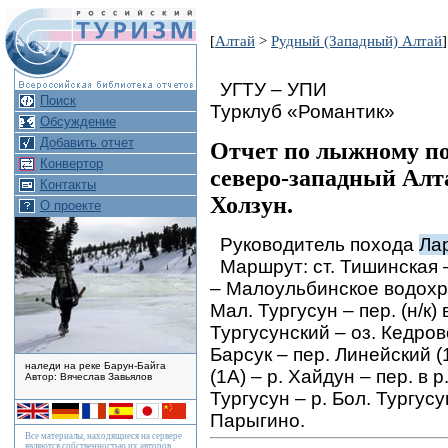
[
Алтай
>
Рудный (Западный) Алтай
]
УГТУ – УПИ
Поиск
Турклуб «Романтик»
Обсуждение
Добавить отчет
Отчет по лыжному пох
Конвертор
северо-западный Алт
Контакты
Холзун.
О проекте
Руководитель похода
Ла
Маршрут: ст. Тишинская 
– Малоульбинское водохра
Мал. Тургусун – пер. (н/к) 
Тургусунский – оз. Кедров
Барсук – пер. Линейский (1
наледи на реке Барун-Байга
(1А) – р. Хайдун – пер. в 
Автор: Вячеслав Завьялов
Тургусун – р. Бол. Тургусун
Парыгино.
Все материалы, находящиеся на сервере
являются собственностью их авторов.